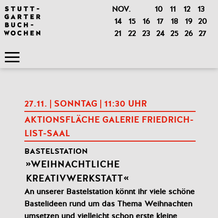
NOV.
10
11
12
13
14
15
16
17
18
19
20
21
22
23
24
25
26
27
27.11. | SONNTAG | 11:30
UHR
AKTIONSFLÄCHE GALERIE FRIEDRICH-
LIST-SAAL
BASTELSTATION
WEIHNACHTLICHE
KREATIVWERKSTATT
An unserer Bastelstation könnt ihr viele schöne
Bastelideen rund um das Thema Weihnachten
umsetzen und vielleicht schon erste kleine